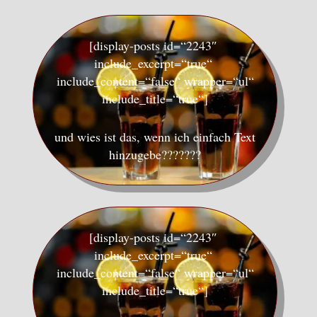
[display-posts id=“2243″
include_excerpt=“true“
include_content=“false“ wrapper=“ul“
include_title=“true“]
und wies ist das, wenn ich einfach Text
hinzugebe???????
[display-posts id=“2243″
include_excerpt=“true“
include_content=“false“ wrapper=“ul“
include_title=“true“]