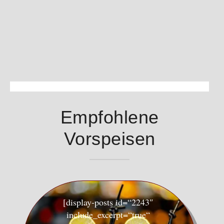
Empfohlene
Vorspeisen
[display-posts id=“2243″
include_excerpt=“true“