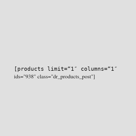
[products limit=“1″ columns=“1″
ids="938" class="dr_products_post"]