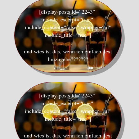
[display-posts id=“2243″
include_excerpt=“true“
include_content=“false“ wrapper=“ul“
include_title=“true“]
und wies ist das, wenn ich einfach Text
hinzugebe???????
[display-posts id=“2243″
include_excerpt=“true“
include_content=“false“ wrapper=“ul“
include_title=“true“]
und wies ist das, wenn ich einfach Text