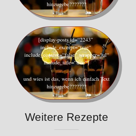
hinzugebe???????
[display-posts id=“2243″
include_excerpt=“true“
include_content=“false“ wrapper=“ul“
include_title=“true“]
und wies ist das, wenn ich einfach Text
hinzugebe???????
Weitere Rezepte