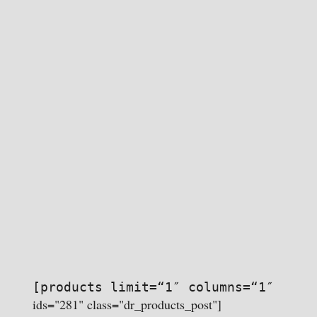
[products limit=“1″ columns=“1″
ids="281" class="dr_products_post"]