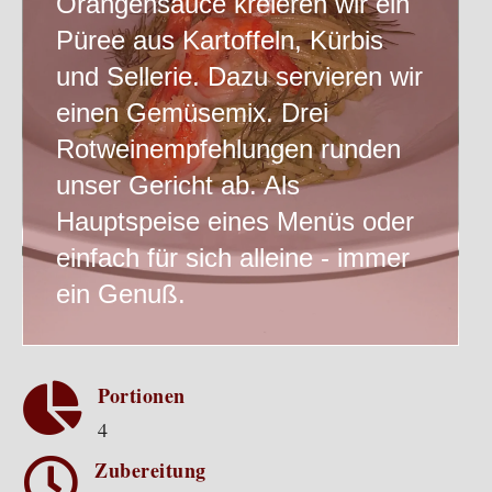
Orangensauce kreieren wir ein
Püree aus Kartoffeln, Kürbis
und Sellerie. Dazu servieren wir
einen Gemüsemix. Drei
Rotweinempfehlungen runden
unser Gericht ab. Als
Hauptspeise eines Menüs oder
einfach für sich alleine - immer
ein Genuß.

Portionen
4

Zubereitung