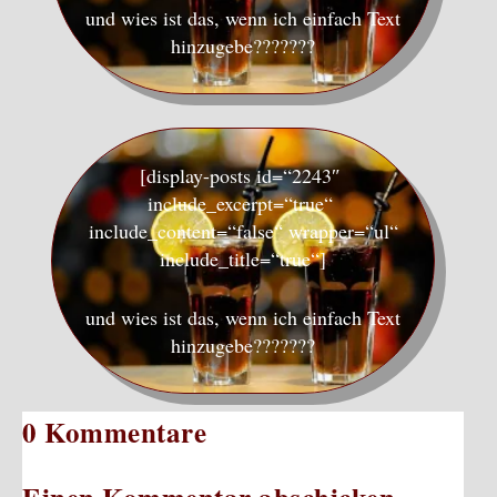
und wies ist das, wenn ich einfach Text
hinzugebe???????
[display-posts id=“2243″
include_excerpt=“true“
include_content=“false“ wrapper=“ul“
include_title=“true“]
und wies ist das, wenn ich einfach Text
hinzugebe???????
0 Kommentare