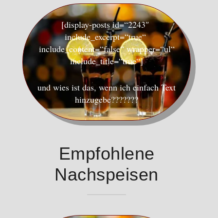
[display-posts id=“2243″
include_excerpt=“true“
include_content=“false“ wrapper=“ul“
include_title=“true“]
und wies ist das, wenn ich einfach Text
hinzugebe???????
Empfohlene
Nachspeisen