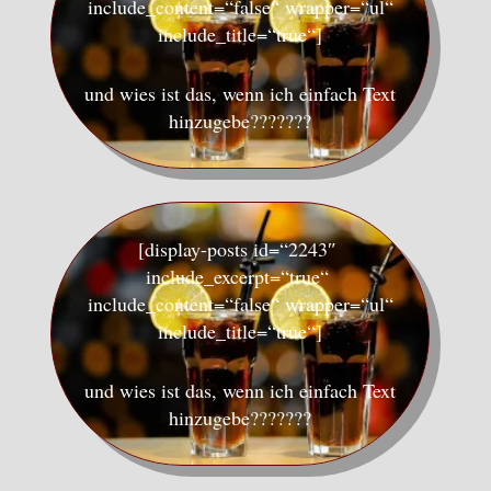
include_content=“false“ wrapper=“ul“
include_title=“true“]
und wies ist das, wenn ich einfach Text
hinzugebe???????
[display-posts id=“2243″
include_excerpt=“true“
include_content=“false“ wrapper=“ul“
include_title=“true“]
und wies ist das, wenn ich einfach Text
hinzugebe???????