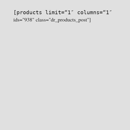
[products limit=“1″ columns=“1″
ids="938" class="dr_products_post"]