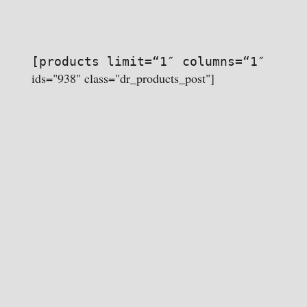
[products limit=“1″ columns=“1″
ids="938" class="dr_products_post"]