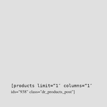
[products limit=“1″ columns=“1″
ids="938" class="dr_products_post"]