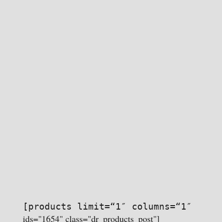
[products limit=“1″ columns=“1″
ids="1654" class="dr_products_post"]