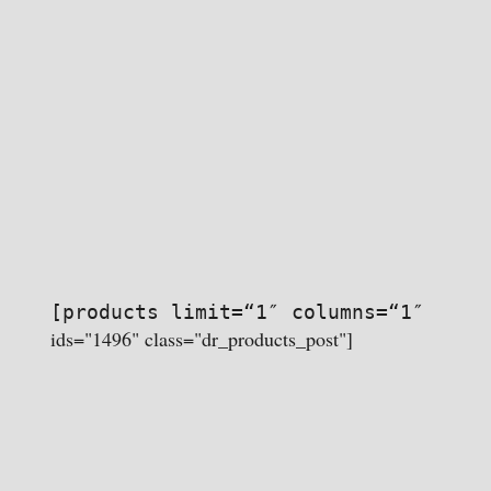
[products limit=“1″ columns=“1″
ids="1496" class="dr_products_post"]