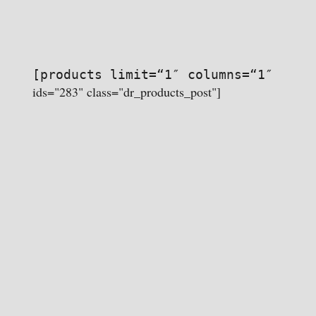
[products limit=“1″ columns=“1″
ids="283" class="dr_products_post"]