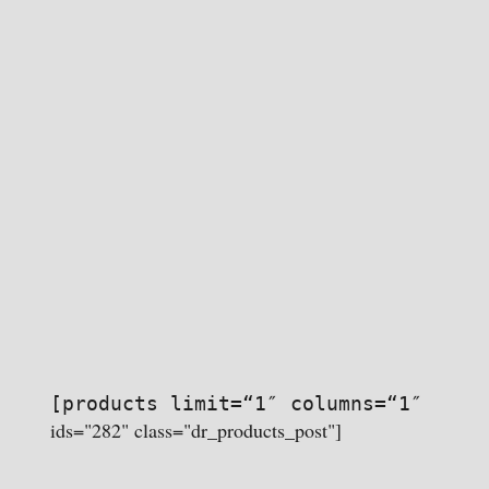
[products limit=“1″ columns=“1″
ids="282" class="dr_products_post"]