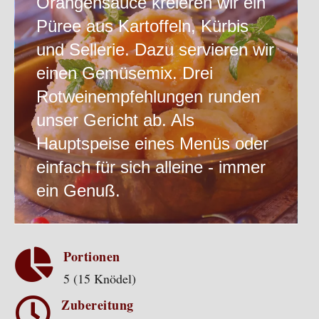
Orangensauce kreieren wir ein
Püree aus Kartoffeln, Kürbis
und Sellerie. Dazu servieren wir
einen Gemüsemix. Drei
Rotweinempfehlungen runden
unser Gericht ab. Als
Hauptspeise eines Menüs oder
einfach für sich alleine - immer
ein Genuß.

Portionen
5 (15 Knödel)

Zubereitung