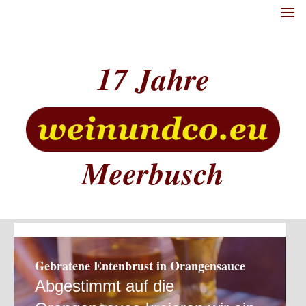
17
Meerbusch
Gebratene Entenbrust in Orangensauce
Abgestimmt auf die